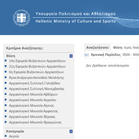
Αναζητήσατε:
Θέση
: Ιερός Να
Κριτήρια Αναζήτησης:
[
x
]
Χρονική Περίοδος
: 9500 - 800
Θέση
14η Εφορεία Βυζαντινών Αρχαιοτήτων
Δεν βρέθηκαν αποτέλεσματα.
21η Εφορεία Βυζαντινών Αρχαιοτήτων
6η Εφορεία Βυζαντινών Αρχαιοτήτων
Άγιοι Ανάργυροι Ακλειδιού Μυτιλήνης
Αρχαιολογική Συλλογή Γαλαξιδίου
Αρχαιολογική Συλλογή Μονεμβασίας
Αρχαιολογικό Μουσείο Αβδήρων
Αρχαιολογικό Μουσείο Αγρινίου
Αρχαιολογικό Μουσείο Αίγινας
Αρχαιολογικό Μουσείο Άμφισσας
Αρχαιολογικό Μουσείο Βέροιας
Αρχαιολογικό Μουσείο Βραυρώνας
Αρχαιολογικό Μουσείο Δελφών
Κατηγορία
Αρχαιολογικό Μουσείο Ηγουμενίτσας
Αγγείο