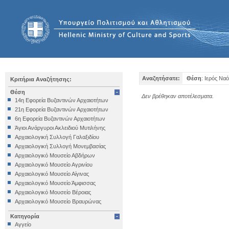
Αναζητήσατε:
Θέση
: Ιερός Να
Κριτήρια Αναζήτησης:
Θέση
Δεν βρέθηκαν αποτέλεσματα.
14η Εφορεία Βυζαντινών Αρχαιοτήτων
21η Εφορεία Βυζαντινών Αρχαιοτήτων
6η Εφορεία Βυζαντινών Αρχαιοτήτων
Άγιοι Ανάργυροι Ακλειδιού Μυτιλήνης
Αρχαιολογική Συλλογή Γαλαξιδίου
Αρχαιολογική Συλλογή Μονεμβασίας
Αρχαιολογικό Μουσείο Αβδήρων
Αρχαιολογικό Μουσείο Αγρινίου
Αρχαιολογικό Μουσείο Αίγινας
Αρχαιολογικό Μουσείο Άμφισσας
Αρχαιολογικό Μουσείο Βέροιας
Αρχαιολογικό Μουσείο Βραυρώνας
Αρχαιολογικό Μουσείο Δελφών
Κατηγορία
Αρχαιολογικό Μουσείο Ηγουμενίτσας
Αγγείο