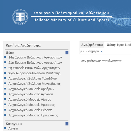
Αναζητήσατε:
Θέση
: Ιερός Να
Κριτήρια Αναζήτησης:
μ.Χ. - σήμερα
[
x
]
Θέση
14η Εφορεία Βυζαντινών Αρχαιοτήτων
Δεν βρέθηκαν αποτέλεσματα.
21η Εφορεία Βυζαντινών Αρχαιοτήτων
6η Εφορεία Βυζαντινών Αρχαιοτήτων
Άγιοι Ανάργυροι Ακλειδιού Μυτιλήνης
Αρχαιολογική Συλλογή Γαλαξιδίου
Αρχαιολογική Συλλογή Μονεμβασίας
Αρχαιολογικό Μουσείο Αβδήρων
Αρχαιολογικό Μουσείο Αγρινίου
Αρχαιολογικό Μουσείο Αίγινας
Αρχαιολογικό Μουσείο Άμφισσας
Αρχαιολογικό Μουσείο Βέροιας
Αρχαιολογικό Μουσείο Βραυρώνας
Αρχαιολογικό Μουσείο Δελφών
Κατηγορία
Αρχαιολογικό Μουσείο Ηγουμενίτσας
Αγγείο