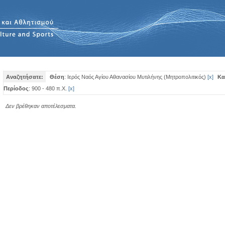
Αναζητήσατε:
Θέση
: Ιερός Ναός Αγίου Αθανασίου Μυτιλήνης (Μητροπολιτικός)
[
x
]
Κα
Περίοδος
: 900 - 480 π.Χ.
[
x
]
Δεν βρέθηκαν αποτέλεσματα.