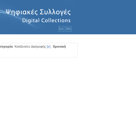
ΕΛ
ΕΝ
τηγορία
: Κατάλοιπo Διατροφής
[
x
]
Χρονική