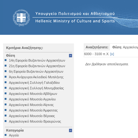
Αναζητήσατε:
Θέση
: Αρχαιολ
Κριτήρια Αναζήτησης:
6000 - 3100 π.Χ.
[
x
]
Θέση
14η Εφορεία Βυζαντινών Αρχαιοτήτων
Δεν βρέθηκαν αποτέλεσματα.
21η Εφορεία Βυζαντινών Αρχαιοτήτων
6η Εφορεία Βυζαντινών Αρχαιοτήτων
Άγιοι Ανάργυροι Ακλειδιού Μυτιλήνης
Αρχαιολογική Συλλογή Γαλαξιδίου
Αρχαιολογική Συλλογή Μονεμβασίας
Αρχαιολογικό Μουσείο Αβδήρων
Αρχαιολογικό Μουσείο Αγρινίου
Αρχαιολογικό Μουσείο Αίγινας
Αρχαιολογικό Μουσείο Άμφισσας
Αρχαιολογικό Μουσείο Βέροιας
Αρχαιολογικό Μουσείο Βραυρώνας
Αρχαιολογικό Μουσείο Δελφών
Κατηγορία
Αρχαιολογικό Μουσείο Ηγουμενίτσας
Αγγείο