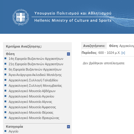
Αναζητήσατε:
Θέση
: Αρχαιολ
Κριτήρια Αναζήτησης:
Περίοδος
: 600 - 1024 μ.Χ.
[
x
]
Θέση
14η Εφορεία Βυζαντινών Αρχαιοτήτων
Δεν βρέθηκαν αποτέλεσματα.
21η Εφορεία Βυζαντινών Αρχαιοτήτων
6η Εφορεία Βυζαντινών Αρχαιοτήτων
Άγιοι Ανάργυροι Ακλειδιού Μυτιλήνης
Αρχαιολογική Συλλογή Γαλαξιδίου
Αρχαιολογική Συλλογή Μονεμβασίας
Αρχαιολογικό Μουσείο Αβδήρων
Αρχαιολογικό Μουσείο Αγρινίου
Αρχαιολογικό Μουσείο Αίγινας
Αρχαιολογικό Μουσείο Άμφισσας
Αρχαιολογικό Μουσείο Βέροιας
Αρχαιολογικό Μουσείο Βραυρώνας
Αρχαιολογικό Μουσείο Δελφών
Κατηγορία
Αρχαιολογικό Μουσείο Ηγουμενίτσας
Αγγείο