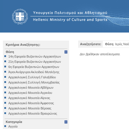
Αναζητήσατε:
Θέση
: Ιερός Να
Κριτήρια Αναζήτησης:
Θέση
Δεν βρέθηκαν αποτέλεσματα.
14η Εφορεία Βυζαντινών Αρχαιοτήτων
21η Εφορεία Βυζαντινών Αρχαιοτήτων
6η Εφορεία Βυζαντινών Αρχαιοτήτων
Άγιοι Ανάργυροι Ακλειδιού Μυτιλήνης
Αρχαιολογική Συλλογή Γαλαξιδίου
Αρχαιολογική Συλλογή Μονεμβασίας
Αρχαιολογικό Μουσείο Αβδήρων
Αρχαιολογικό Μουσείο Αγρινίου
Αρχαιολογικό Μουσείο Αίγινας
Αρχαιολογικό Μουσείο Άμφισσας
Αρχαιολογικό Μουσείο Βέροιας
Αρχαιολογικό Μουσείο Βραυρώνας
Αρχαιολογικό Μουσείο Δελφών
Κατηγορία
Αρχαιολογικό Μουσείο Ηγουμενίτσας
Αγγείο