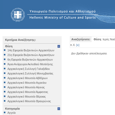
Αναζητήσατε:
Θέση
: Ιερός Να
Κριτήρια Αναζήτησης:
π.Χ.
[
x
]
Θέση
14η Εφορεία Βυζαντινών Αρχαιοτήτων
Δεν βρέθηκαν αποτέλεσματα.
21η Εφορεία Βυζαντινών Αρχαιοτήτων
6η Εφορεία Βυζαντινών Αρχαιοτήτων
Άγιοι Ανάργυροι Ακλειδιού Μυτιλήνης
Αρχαιολογική Συλλογή Γαλαξιδίου
Αρχαιολογική Συλλογή Μονεμβασίας
Αρχαιολογικό Μουσείο Αβδήρων
Αρχαιολογικό Μουσείο Αγρινίου
Αρχαιολογικό Μουσείο Αίγινας
Αρχαιολογικό Μουσείο Άμφισσας
Αρχαιολογικό Μουσείο Βέροιας
Αρχαιολογικό Μουσείο Βραυρώνας
Αρχαιολογικό Μουσείο Δελφών
Κατηγορία
Αρχαιολογικό Μουσείο Ηγουμενίτσας
Αγγείο