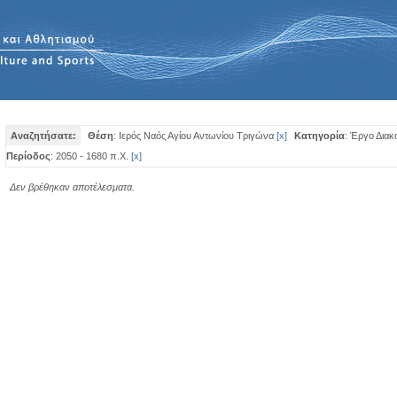
Αναζητήσατε:
Θέση
: Ιερός Ναός Αγίου Αντωνίου Τριγώνα
[
x
]
Κατηγορία
: Έργο Διακ
Περίοδος
: 2050 - 1680 π.Χ.
[
x
]
Δεν βρέθηκαν αποτέλεσματα.