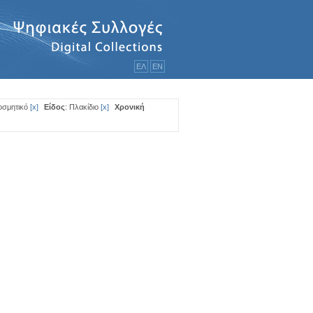
ΕΛ
ΕΝ
οσμητικό
[
x
]
Είδος
: Πλακίδιο
[
x
]
Χρονική