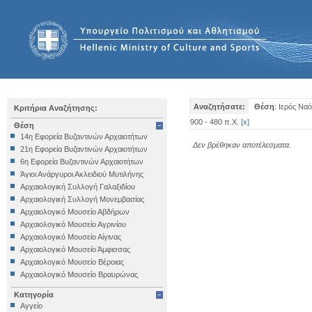
Αναζητήσατε:
Θέση
: Ιερός Να
Κριτήρια Αναζήτησης:
900 - 480 π.Χ.
[
x
]
Θέση
14η Εφορεία Βυζαντινών Αρχαιοτήτων
Δεν βρέθηκαν αποτέλεσματα.
21η Εφορεία Βυζαντινών Αρχαιοτήτων
6η Εφορεία Βυζαντινών Αρχαιοτήτων
Άγιοι Ανάργυροι Ακλειδιού Μυτιλήνης
Αρχαιολογική Συλλογή Γαλαξιδίου
Αρχαιολογική Συλλογή Μονεμβασίας
Αρχαιολογικό Μουσείο Αβδήρων
Αρχαιολογικό Μουσείο Αγρινίου
Αρχαιολογικό Μουσείο Αίγινας
Αρχαιολογικό Μουσείο Άμφισσας
Αρχαιολογικό Μουσείο Βέροιας
Αρχαιολογικό Μουσείο Βραυρώνας
Αρχαιολογικό Μουσείο Δελφών
Κατηγορία
Αρχαιολογικό Μουσείο Ηγουμενίτσας
Αγγείο