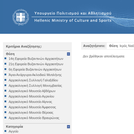
Αναζητήσατε:
Θέση
: Ιερός Να
Κριτήρια Αναζήτησης:
Θέση
Δεν βρέθηκαν αποτέλεσματα.
14η Εφορεία Βυζαντινών Αρχαιοτήτων
21η Εφορεία Βυζαντινών Αρχαιοτήτων
6η Εφορεία Βυζαντινών Αρχαιοτήτων
Άγιοι Ανάργυροι Ακλειδιού Μυτιλήνης
Αρχαιολογική Συλλογή Γαλαξιδίου
Αρχαιολογική Συλλογή Μονεμβασίας
Αρχαιολογικό Μουσείο Αβδήρων
Αρχαιολογικό Μουσείο Αγρινίου
Αρχαιολογικό Μουσείο Αίγινας
Αρχαιολογικό Μουσείο Άμφισσας
Αρχαιολογικό Μουσείο Βέροιας
Αρχαιολογικό Μουσείο Βραυρώνας
Αρχαιολογικό Μουσείο Δελφών
Κατηγορία
Αρχαιολογικό Μουσείο Ηγουμενίτσας
Αγγείο