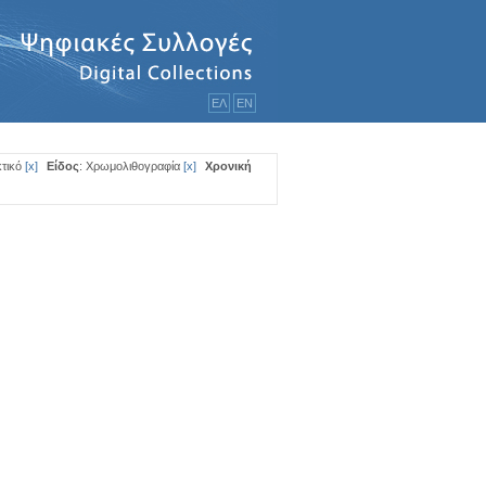
ΕΛ
ΕΝ
τικό
[
x
]
Είδος
: Χρωμολιθογραφία
[
x
]
Χρονική