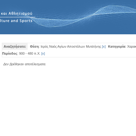
Αναζητήσατε:
Θέση
: Ιερός Ναός Αγίων Αποστόλων Μυτιλήνης
[
x
]
Κατηγορία
: Χαρακ
Περίοδος
: 900 - 480 π.Χ.
[
x
]
Δεν βρέθηκαν αποτέλεσματα.