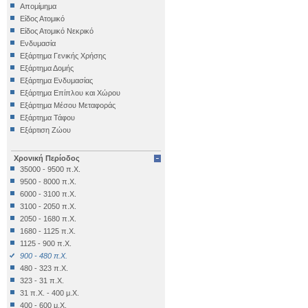
Αρχαιολογικό Μουσείο Ηρακλείου
Απομίμημα
Αρχαιολογικό Μουσείο Θεσσαλονίκης
Είδος Ατομικό
Αρχαιολογικό Μουσείο Θηβών
Είδος Ατομικό Νεκρικό
Αρχαιολογικό Μουσείο Ιεράπετρας
Ενδυμασία
Αρχαιολογικό Μουσείο Κέας
Εξάρτημα Γενικής Χρήσης
Αρχαιολογικό Μουσείο Κυθήρων
Εξάρτημα Δομής
Αρχαιολογικό Μουσείο Λάρισας
Εξάρτημα Ενδυμασίας
Αρχαιολογικό Μουσείο Μεσσηνίας
Εξάρτημα Επίπλου και Χώρου
(Καλαμάτα)
Εξάρτημα Μέσου Μεταφοράς
Αρχαιολογικό Μουσείο Μυστρά
Εξάρτημα Τάφου
Αρχαιολογικό Μουσείο Ολυμπίας
Εξάρτιση Ζώου
Αρχαιολογικό Μουσείο Πειραιά
Επιγραφή Iδιωτική
Αρχαιολογικό Μουσείο Πόρου
Επιγραφή Δημόσια
Αρχαιολογικό Μουσείο Σαλαμίνας
Χρονική Περίοδος
Επιγραφή Θρησκευτική
Αρχαιολογικό Μουσείο Σάμου
35000 - 9500 π.Χ.
Επιγραφή Ιδιωτική
Αρχαιολογικό Μουσείο Σητείας
9500 - 8000 π.Χ.
Έπιπλο
Αρχαιολογικό Μουσείο Σπάρτης
6000 - 3100 π.Χ.
Εργαλείο
Αρχαιολογικό Μουσείο Χίου
3100 - 2050 π.Χ.
Έργο Γραπτού Λόγου
Βυζαντινό και Χριστιανικό Μουσείο
2050 - 1680 π.Χ.
Έργο Γραπτού Λόγου (Θρησκευτικό)
Βυζαντινό Μουσείο Βέροιας
1680 - 1125 π.Χ.
Έργο Διακοσμητικό
Βυζαντινό Μουσείο Καστοριάς
1125 - 900 π.Χ.
Εργο Ζωγραφικό
Βυζαντινό Μουσείο Φθιώτιδας (Υπάτη)
900 - 480 π.Χ.
Έργο Ζωγραφικό
Εθνικό Αρχαιολογικό Μουσείο
480 - 323 π.Χ.
Έργο Ζωγραφικό - Κατασκευή
Εξωκκλήσι Ταξιαρχών Κάτω Τρίτους
323 - 31 π.Χ.
Έργο Κοροπλαστικής
Επιγραφικό Μουσείο
31 π.Χ. - 400 μ.Χ.
Έργο Μεταλλοτεχνίας
Εφορεία Εναλίων Αρχαιοτήτων
400 - 600 μ.Χ.