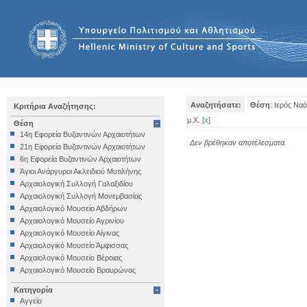
Αναζητήσατε:
Θέση
: Ιερός Να
Κριτήρια Αναζήτησης:
μ.Χ.
[
x
]
Θέση
14η Εφορεία Βυζαντινών Αρχαιοτήτων
Δεν βρέθηκαν αποτέλεσματα.
21η Εφορεία Βυζαντινών Αρχαιοτήτων
6η Εφορεία Βυζαντινών Αρχαιοτήτων
Άγιοι Ανάργυροι Ακλειδιού Μυτιλήνης
Αρχαιολογική Συλλογή Γαλαξιδίου
Αρχαιολογική Συλλογή Μονεμβασίας
Αρχαιολογικό Μουσείο Αβδήρων
Αρχαιολογικό Μουσείο Αγρινίου
Αρχαιολογικό Μουσείο Αίγινας
Αρχαιολογικό Μουσείο Άμφισσας
Αρχαιολογικό Μουσείο Βέροιας
Αρχαιολογικό Μουσείο Βραυρώνας
Αρχαιολογικό Μουσείο Δελφών
Κατηγορία
Αρχαιολογικό Μουσείο Ηγουμενίτσας
Αγγείο