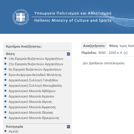
Αναζητήσατε:
Θέση
: Ιερός Να
Κριτήρια Αναζήτησης:
Περίοδος
: 6000 - 3100 π.Χ.
[
x
]
Θέση
14η Εφορεία Βυζαντινών Αρχαιοτήτων
Δεν βρέθηκαν αποτέλεσματα.
21η Εφορεία Βυζαντινών Αρχαιοτήτων
6η Εφορεία Βυζαντινών Αρχαιοτήτων
Άγιοι Ανάργυροι Ακλειδιού Μυτιλήνης
Αρχαιολογική Συλλογή Γαλαξιδίου
Αρχαιολογική Συλλογή Μονεμβασίας
Αρχαιολογικό Μουσείο Αβδήρων
Αρχαιολογικό Μουσείο Αγρινίου
Αρχαιολογικό Μουσείο Αίγινας
Αρχαιολογικό Μουσείο Άμφισσας
Αρχαιολογικό Μουσείο Βέροιας
Αρχαιολογικό Μουσείο Βραυρώνας
Αρχαιολογικό Μουσείο Δελφών
Κατηγορία
Αρχαιολογικό Μουσείο Ηγουμενίτσας
Αγγείο