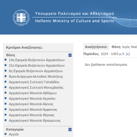
Αναζητήσατε:
Θέση
: Ιερός Να
Κριτήρια Αναζήτησης:
Περίοδος
: 1024 - 1453 μ.Χ.
[
x
]
Θέση
14η Εφορεία Βυζαντινών Αρχαιοτήτων
Δεν βρέθηκαν αποτέλεσματα.
21η Εφορεία Βυζαντινών Αρχαιοτήτων
6η Εφορεία Βυζαντινών Αρχαιοτήτων
Άγιοι Ανάργυροι Ακλειδιού Μυτιλήνης
Αρχαιολογική Συλλογή Γαλαξιδίου
Αρχαιολογική Συλλογή Μονεμβασίας
Αρχαιολογικό Μουσείο Αβδήρων
Αρχαιολογικό Μουσείο Αγρινίου
Αρχαιολογικό Μουσείο Αίγινας
Αρχαιολογικό Μουσείο Άμφισσας
Αρχαιολογικό Μουσείο Βέροιας
Αρχαιολογικό Μουσείο Βραυρώνας
Αρχαιολογικό Μουσείο Δελφών
Κατηγορία
Αρχαιολογικό Μουσείο Ηγουμενίτσας
Αγγείο