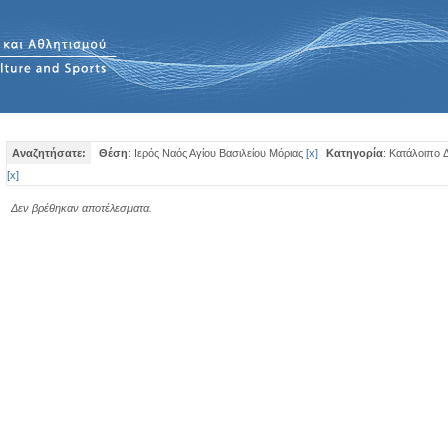
Αναζητήσατε:
Θέση
: Ιερός Ναός Αγίου Βασιλείου Μόριας
[
x
]
Κατηγορία
: Κατάλοιπo 
[
x
]
Δεν βρέθηκαν αποτέλεσματα.