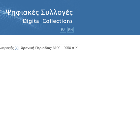
ΕΛ
ΕΝ
Διατροφής
[
x
]
Χρονική Περίοδος
: 3100 - 2050 π.Χ.