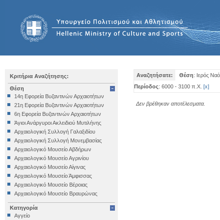
Αναζητήσατε:
Θέση
: Ιερός Να
Κριτήρια Αναζήτησης:
Περίοδος
: 6000 - 3100 π.Χ.
[
x
]
Θέση
14η Εφορεία Βυζαντινών Αρχαιοτήτων
Δεν βρέθηκαν αποτέλεσματα.
21η Εφορεία Βυζαντινών Αρχαιοτήτων
6η Εφορεία Βυζαντινών Αρχαιοτήτων
Άγιοι Ανάργυροι Ακλειδιού Μυτιλήνης
Αρχαιολογική Συλλογή Γαλαξιδίου
Αρχαιολογική Συλλογή Μονεμβασίας
Αρχαιολογικό Μουσείο Αβδήρων
Αρχαιολογικό Μουσείο Αγρινίου
Αρχαιολογικό Μουσείο Αίγινας
Αρχαιολογικό Μουσείο Άμφισσας
Αρχαιολογικό Μουσείο Βέροιας
Αρχαιολογικό Μουσείο Βραυρώνας
Αρχαιολογικό Μουσείο Δελφών
Κατηγορία
Αρχαιολογικό Μουσείο Ηγουμενίτσας
Αγγείο