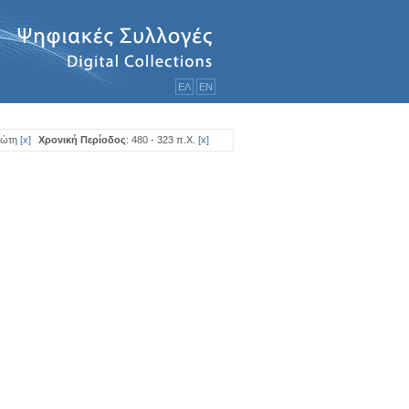
ΕΛ
ΕΝ
ρώτη
[
x
]
Χρονική Περίοδος
: 480 - 323 π.Χ.
[
x
]