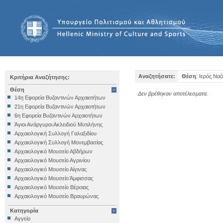
Αναζητήσατε:
Θέση
: Ιερός Να
Κριτήρια Αναζήτησης:
Θέση
Δεν βρέθηκαν αποτέλεσματα.
14η Εφορεία Βυζαντινών Αρχαιοτήτων
21η Εφορεία Βυζαντινών Αρχαιοτήτων
6η Εφορεία Βυζαντινών Αρχαιοτήτων
Άγιοι Ανάργυροι Ακλειδιού Μυτιλήνης
Αρχαιολογική Συλλογή Γαλαξιδίου
Αρχαιολογική Συλλογή Μονεμβασίας
Αρχαιολογικό Μουσείο Αβδήρων
Αρχαιολογικό Μουσείο Αγρινίου
Αρχαιολογικό Μουσείο Αίγινας
Αρχαιολογικό Μουσείο Άμφισσας
Αρχαιολογικό Μουσείο Βέροιας
Αρχαιολογικό Μουσείο Βραυρώνας
Αρχαιολογικό Μουσείο Δελφών
Κατηγορία
Αρχαιολογικό Μουσείο Ηγουμενίτσας
Αγγείο