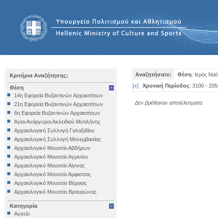
Αναζητήσατε:
Θέση
: Ιερός Να
Κριτήρια Αναζήτησης:
[
x
]
Χρονική Περίοδος
: 3100 - 205
Θέση
14η Εφορεία Βυζαντινών Αρχαιοτήτων
Δεν βρέθηκαν αποτέλεσματα.
21η Εφορεία Βυζαντινών Αρχαιοτήτων
6η Εφορεία Βυζαντινών Αρχαιοτήτων
Άγιοι Ανάργυροι Ακλειδιού Μυτιλήνης
Αρχαιολογική Συλλογή Γαλαξιδίου
Αρχαιολογική Συλλογή Μονεμβασίας
Αρχαιολογικό Μουσείο Αβδήρων
Αρχαιολογικό Μουσείο Αγρινίου
Αρχαιολογικό Μουσείο Αίγινας
Αρχαιολογικό Μουσείο Άμφισσας
Αρχαιολογικό Μουσείο Βέροιας
Αρχαιολογικό Μουσείο Βραυρώνας
Αρχαιολογικό Μουσείο Δελφών
Κατηγορία
Αρχαιολογικό Μουσείο Ηγουμενίτσας
Αγγείο