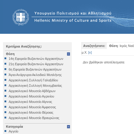
Αναζητήσατε:
Θέση
: Ιερός Να
Κριτήρια Αναζήτησης:
μ.Χ.
[
x
]
Θέση
14η Εφορεία Βυζαντινών Αρχαιοτήτων
Δεν βρέθηκαν αποτέλεσματα.
21η Εφορεία Βυζαντινών Αρχαιοτήτων
6η Εφορεία Βυζαντινών Αρχαιοτήτων
Άγιοι Ανάργυροι Ακλειδιού Μυτιλήνης
Αρχαιολογική Συλλογή Γαλαξιδίου
Αρχαιολογική Συλλογή Μονεμβασίας
Αρχαιολογικό Μουσείο Αβδήρων
Αρχαιολογικό Μουσείο Αγρινίου
Αρχαιολογικό Μουσείο Αίγινας
Αρχαιολογικό Μουσείο Άμφισσας
Αρχαιολογικό Μουσείο Βέροιας
Αρχαιολογικό Μουσείο Βραυρώνας
Αρχαιολογικό Μουσείο Δελφών
Κατηγορία
Αρχαιολογικό Μουσείο Ηγουμενίτσας
Αγγείο