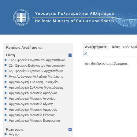
Αναζητήσατε:
Θέση
: Ιερός Να
Κριτήρια Αναζήτησης:
[
x
]
Θέση
14η Εφορεία Βυζαντινών Αρχαιοτήτων
Δεν βρέθηκαν αποτέλεσματα.
21η Εφορεία Βυζαντινών Αρχαιοτήτων
6η Εφορεία Βυζαντινών Αρχαιοτήτων
Άγιοι Ανάργυροι Ακλειδιού Μυτιλήνης
Αρχαιολογική Συλλογή Γαλαξιδίου
Αρχαιολογική Συλλογή Μονεμβασίας
Αρχαιολογικό Μουσείο Αβδήρων
Αρχαιολογικό Μουσείο Αγρινίου
Αρχαιολογικό Μουσείο Αίγινας
Αρχαιολογικό Μουσείο Άμφισσας
Αρχαιολογικό Μουσείο Βέροιας
Αρχαιολογικό Μουσείο Βραυρώνας
Αρχαιολογικό Μουσείο Δελφών
Κατηγορία
Αρχαιολογικό Μουσείο Ηγουμενίτσας
Αγγείο