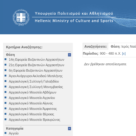
Αναζητήσατε:
Θέση
: Ιερός Να
Κριτήρια Αναζήτησης:
Περίοδος
: 900 - 480 π.Χ.
[
x
]
Θέση
14η Εφορεία Βυζαντινών Αρχαιοτήτων
Δεν βρέθηκαν αποτέλεσματα.
21η Εφορεία Βυζαντινών Αρχαιοτήτων
6η Εφορεία Βυζαντινών Αρχαιοτήτων
Άγιοι Ανάργυροι Ακλειδιού Μυτιλήνης
Αρχαιολογική Συλλογή Γαλαξιδίου
Αρχαιολογική Συλλογή Μονεμβασίας
Αρχαιολογικό Μουσείο Αβδήρων
Αρχαιολογικό Μουσείο Αγρινίου
Αρχαιολογικό Μουσείο Αίγινας
Αρχαιολογικό Μουσείο Άμφισσας
Αρχαιολογικό Μουσείο Βέροιας
Αρχαιολογικό Μουσείο Βραυρώνας
Αρχαιολογικό Μουσείο Δελφών
Κατηγορία
Αρχαιολογικό Μουσείο Ηγουμενίτσας
Αγγείο