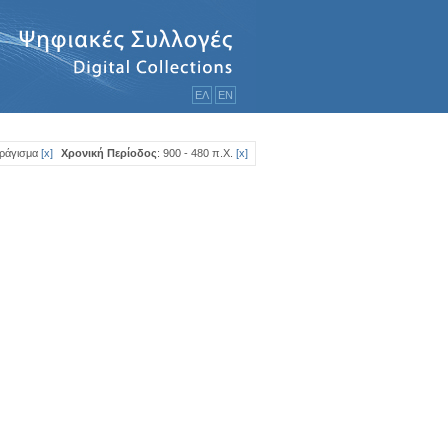
ΕΛ
ΕΝ
φράγισμα
[
x
]
Χρονική Περίοδος
: 900 - 480 π.Χ.
[
x
]