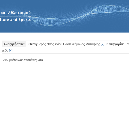
Αναζητήσατε:
Θέση
: Ιερός Ναός Αγίου Παντελεήμονος Μυτιλήνης
[
x
]
Κατηγορία
: Ε
π.Χ.
[
x
]
Δεν βρέθηκαν αποτέλεσματα.