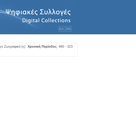
ΕΛ
ΕΝ
ργο Ζωγραφικό
[
x
]
Χρονική Περίοδος
: 480 - 323