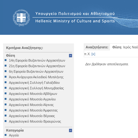
Αναζητήσατε:
Θέση
: Ιερός Να
Κριτήρια Αναζήτησης:
π.Χ.
[
x
]
Θέση
14η Εφορεία Βυζαντινών Αρχαιοτήτων
Δεν βρέθηκαν αποτέλεσματα.
21η Εφορεία Βυζαντινών Αρχαιοτήτων
6η Εφορεία Βυζαντινών Αρχαιοτήτων
Άγιοι Ανάργυροι Ακλειδιού Μυτιλήνης
Αρχαιολογική Συλλογή Γαλαξιδίου
Αρχαιολογική Συλλογή Μονεμβασίας
Αρχαιολογικό Μουσείο Αβδήρων
Αρχαιολογικό Μουσείο Αγρινίου
Αρχαιολογικό Μουσείο Αίγινας
Αρχαιολογικό Μουσείο Άμφισσας
Αρχαιολογικό Μουσείο Βέροιας
Αρχαιολογικό Μουσείο Βραυρώνας
Αρχαιολογικό Μουσείο Δελφών
Κατηγορία
Αρχαιολογικό Μουσείο Ηγουμενίτσας
Αγγείο