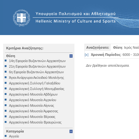
Αναζητήσατε:
Θέση
: Ιερός Να
Κριτήρια Αναζήτησης:
[
x
]
Χρονική Περίοδος
: 6000 - 310
Θέση
14η Εφορεία Βυζαντινών Αρχαιοτήτων
Δεν βρέθηκαν αποτέλεσματα.
21η Εφορεία Βυζαντινών Αρχαιοτήτων
6η Εφορεία Βυζαντινών Αρχαιοτήτων
Άγιοι Ανάργυροι Ακλειδιού Μυτιλήνης
Αρχαιολογική Συλλογή Γαλαξιδίου
Αρχαιολογική Συλλογή Μονεμβασίας
Αρχαιολογικό Μουσείο Αβδήρων
Αρχαιολογικό Μουσείο Αγρινίου
Αρχαιολογικό Μουσείο Αίγινας
Αρχαιολογικό Μουσείο Άμφισσας
Αρχαιολογικό Μουσείο Βέροιας
Αρχαιολογικό Μουσείο Βραυρώνας
Αρχαιολογικό Μουσείο Δελφών
Κατηγορία
Αρχαιολογικό Μουσείο Ηγουμενίτσας
Αγγείο