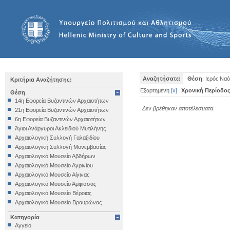
Αναζητήσατε:
Θέση
: Ιερός Να
Κριτήρια Αναζήτησης:
Εξαρτημένη
[
x
]
Χρονική Περίοδο
Θέση
14η Εφορεία Βυζαντινών Αρχαιοτήτων
Δεν βρέθηκαν αποτέλεσματα.
21η Εφορεία Βυζαντινών Αρχαιοτήτων
6η Εφορεία Βυζαντινών Αρχαιοτήτων
Άγιοι Ανάργυροι Ακλειδιού Μυτιλήνης
Αρχαιολογική Συλλογή Γαλαξιδίου
Αρχαιολογική Συλλογή Μονεμβασίας
Αρχαιολογικό Μουσείο Αβδήρων
Αρχαιολογικό Μουσείο Αγρινίου
Αρχαιολογικό Μουσείο Αίγινας
Αρχαιολογικό Μουσείο Άμφισσας
Αρχαιολογικό Μουσείο Βέροιας
Αρχαιολογικό Μουσείο Βραυρώνας
Αρχαιολογικό Μουσείο Δελφών
Κατηγορία
Αρχαιολογικό Μουσείο Ηγουμενίτσας
Αγγείο