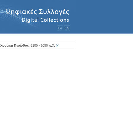
ΕΛ
ΕΝ
Χρονική Περίοδος
: 3100 - 2050 π.Χ.
[
x
]