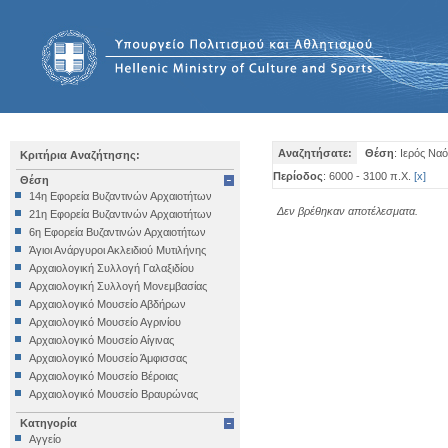
Αναζητήσατε:
Θέση
: Ιερός Να
Κριτήρια Αναζήτησης:
Περίοδος
: 6000 - 3100 π.Χ.
[
x
]
Θέση
14η Εφορεία Βυζαντινών Αρχαιοτήτων
Δεν βρέθηκαν αποτέλεσματα.
21η Εφορεία Βυζαντινών Αρχαιοτήτων
6η Εφορεία Βυζαντινών Αρχαιοτήτων
Άγιοι Ανάργυροι Ακλειδιού Μυτιλήνης
Αρχαιολογική Συλλογή Γαλαξιδίου
Αρχαιολογική Συλλογή Μονεμβασίας
Αρχαιολογικό Μουσείο Αβδήρων
Αρχαιολογικό Μουσείο Αγρινίου
Αρχαιολογικό Μουσείο Αίγινας
Αρχαιολογικό Μουσείο Άμφισσας
Αρχαιολογικό Μουσείο Βέροιας
Αρχαιολογικό Μουσείο Βραυρώνας
Αρχαιολογικό Μουσείο Δελφών
Κατηγορία
Αρχαιολογικό Μουσείο Ηγουμενίτσας
Αγγείο