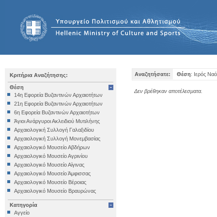
Αναζητήσατε:
Θέση
: Ιερός Να
Κριτήρια Αναζήτησης:
Θέση
Δεν βρέθηκαν αποτέλεσματα.
14η Εφορεία Βυζαντινών Αρχαιοτήτων
21η Εφορεία Βυζαντινών Αρχαιοτήτων
6η Εφορεία Βυζαντινών Αρχαιοτήτων
Άγιοι Ανάργυροι Ακλειδιού Μυτιλήνης
Αρχαιολογική Συλλογή Γαλαξιδίου
Αρχαιολογική Συλλογή Μονεμβασίας
Αρχαιολογικό Μουσείο Αβδήρων
Αρχαιολογικό Μουσείο Αγρινίου
Αρχαιολογικό Μουσείο Αίγινας
Αρχαιολογικό Μουσείο Άμφισσας
Αρχαιολογικό Μουσείο Βέροιας
Αρχαιολογικό Μουσείο Βραυρώνας
Αρχαιολογικό Μουσείο Δελφών
Κατηγορία
Αρχαιολογικό Μουσείο Ηγουμενίτσας
Αγγείο