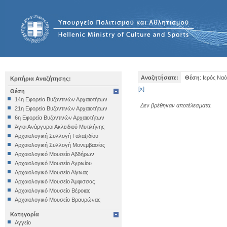
Αναζητήσατε:
Θέση
: Ιερός Να
Κριτήρια Αναζήτησης:
[
x
]
Θέση
14η Εφορεία Βυζαντινών Αρχαιοτήτων
Δεν βρέθηκαν αποτέλεσματα.
21η Εφορεία Βυζαντινών Αρχαιοτήτων
6η Εφορεία Βυζαντινών Αρχαιοτήτων
Άγιοι Ανάργυροι Ακλειδιού Μυτιλήνης
Αρχαιολογική Συλλογή Γαλαξιδίου
Αρχαιολογική Συλλογή Μονεμβασίας
Αρχαιολογικό Μουσείο Αβδήρων
Αρχαιολογικό Μουσείο Αγρινίου
Αρχαιολογικό Μουσείο Αίγινας
Αρχαιολογικό Μουσείο Άμφισσας
Αρχαιολογικό Μουσείο Βέροιας
Αρχαιολογικό Μουσείο Βραυρώνας
Αρχαιολογικό Μουσείο Δελφών
Κατηγορία
Αρχαιολογικό Μουσείο Ηγουμενίτσας
Αγγείο