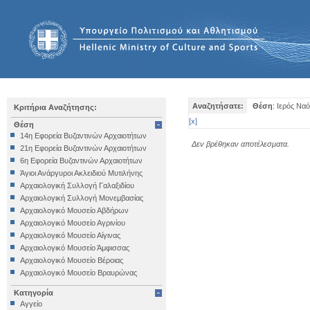
Αναζητήσατε:
Θέση
: Ιερός Να
Κριτήρια Αναζήτησης:
[
x
]
Θέση
14η Εφορεία Βυζαντινών Αρχαιοτήτων
Δεν βρέθηκαν αποτέλεσματα.
21η Εφορεία Βυζαντινών Αρχαιοτήτων
6η Εφορεία Βυζαντινών Αρχαιοτήτων
Άγιοι Ανάργυροι Ακλειδιού Μυτιλήνης
Αρχαιολογική Συλλογή Γαλαξιδίου
Αρχαιολογική Συλλογή Μονεμβασίας
Αρχαιολογικό Μουσείο Αβδήρων
Αρχαιολογικό Μουσείο Αγρινίου
Αρχαιολογικό Μουσείο Αίγινας
Αρχαιολογικό Μουσείο Άμφισσας
Αρχαιολογικό Μουσείο Βέροιας
Αρχαιολογικό Μουσείο Βραυρώνας
Αρχαιολογικό Μουσείο Δελφών
Κατηγορία
Αρχαιολογικό Μουσείο Ηγουμενίτσας
Αγγείο