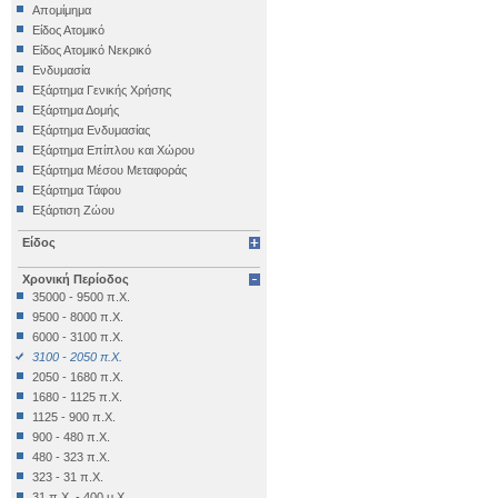
Αρχαιολογικό Μουσείο Ηρακλείου
Απομίμημα
Αρχαιολογικό Μουσείο Θεσσαλονίκης
Είδος Ατομικό
Αρχαιολογικό Μουσείο Θηβών
Είδος Ατομικό Νεκρικό
Αρχαιολογικό Μουσείο Ιεράπετρας
Ενδυμασία
Αρχαιολογικό Μουσείο Κέας
Εξάρτημα Γενικής Χρήσης
Αρχαιολογικό Μουσείο Κυθήρων
Εξάρτημα Δομής
Αρχαιολογικό Μουσείο Λάρισας
Εξάρτημα Ενδυμασίας
Αρχαιολογικό Μουσείο Μεσσηνίας
Εξάρτημα Επίπλου και Χώρου
(Καλαμάτα)
Εξάρτημα Μέσου Μεταφοράς
Αρχαιολογικό Μουσείο Μυστρά
Εξάρτημα Τάφου
Αρχαιολογικό Μουσείο Ολυμπίας
Εξάρτιση Ζώου
Αρχαιολογικό Μουσείο Πειραιά
Επιγραφή Iδιωτική
Αρχαιολογικό Μουσείο Πόρου
Είδος
Επιγραφή Δημόσια
Αρχαιολογικό Μουσείο Σαλαμίνας
Επιγραφή Θρησκευτική
Αρχαιολογικό Μουσείο Σάμου
Χρονική Περίοδος
Επιγραφή Ιδιωτική
Αρχαιολογικό Μουσείο Σητείας
35000 - 9500 π.Χ.
Έπιπλο
Αρχαιολογικό Μουσείο Σπάρτης
9500 - 8000 π.Χ.
Εργαλείο
Αρχαιολογικό Μουσείο Χίου
6000 - 3100 π.Χ.
Έργο Γραπτού Λόγου
Βυζαντινό και Χριστιανικό Μουσείο
3100 - 2050 π.Χ.
Έργο Γραπτού Λόγου (Θρησκευτικό)
Βυζαντινό Μουσείο Βέροιας
2050 - 1680 π.Χ.
Έργο Διακοσμητικό
Βυζαντινό Μουσείο Καστοριάς
1680 - 1125 π.Χ.
Εργο Ζωγραφικό
Βυζαντινό Μουσείο Φθιώτιδας (Υπάτη)
1125 - 900 π.Χ.
Έργο Ζωγραφικό
Εθνικό Αρχαιολογικό Μουσείο
900 - 480 π.Χ.
Έργο Ζωγραφικό - Κατασκευή
Εξωκκλήσι Ταξιαρχών Κάτω Τρίτους
480 - 323 π.Χ.
Έργο Κοροπλαστικής
Επιγραφικό Μουσείο
323 - 31 π.Χ.
Έργο Μεταλλοτεχνίας
Εφορεία Εναλίων Αρχαιοτήτων
31 π.Χ. - 400 μ.Χ.