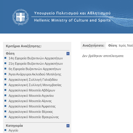
Αναζητήσατε:
Θέση
: Ιερός Ναό
Κριτήρια Αναζήτησης:
Θέση
Δεν βρέθηκαν αποτέλεσματα.
14η Εφορεία Βυζαντινών Αρχαιοτήτων
21η Εφορεία Βυζαντινών Αρχαιοτήτων
6η Εφορεία Βυζαντινών Αρχαιοτήτων
Άγιοι Ανάργυροι Ακλειδιού Μυτιλήνης
Αρχαιολογική Συλλογή Γαλαξιδίου
Αρχαιολογική Συλλογή Μονεμβασίας
Αρχαιολογικό Μουσείο Αβδήρων
Αρχαιολογικό Μουσείο Αγρινίου
Αρχαιολογικό Μουσείο Αίγινας
Αρχαιολογικό Μουσείο Άμφισσας
Αρχαιολογικό Μουσείο Βέροιας
Αρχαιολογικό Μουσείο Βραυρώνας
Αρχαιολογικό Μουσείο Δελφών
Κατηγορία
Αρχαιολογικό Μουσείο Ηγουμενίτσας
Αγγείο