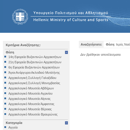
Αναζητήσατε:
Θέση
: Ιερός Ναό
Κριτήρια Αναζήτησης:
Θέση
Δεν βρέθηκαν αποτέλεσματα.
14η Εφορεία Βυζαντινών Αρχαιοτήτων
21η Εφορεία Βυζαντινών Αρχαιοτήτων
6η Εφορεία Βυζαντινών Αρχαιοτήτων
Άγιοι Ανάργυροι Ακλειδιού Μυτιλήνης
Αρχαιολογική Συλλογή Γαλαξιδίου
Αρχαιολογική Συλλογή Μονεμβασίας
Αρχαιολογικό Μουσείο Αβδήρων
Αρχαιολογικό Μουσείο Αγρινίου
Αρχαιολογικό Μουσείο Αίγινας
Αρχαιολογικό Μουσείο Άμφισσας
Αρχαιολογικό Μουσείο Βέροιας
Αρχαιολογικό Μουσείο Βραυρώνας
Αρχαιολογικό Μουσείο Δελφών
Κατηγορία
Αρχαιολογικό Μουσείο Ηγουμενίτσας
Αγγείο