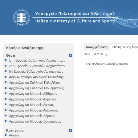
Αναζητήσατε:
Θέση
: Ιερός Να
Κριτήρια Αναζήτησης:
323 - 31 π.Χ.
[
x
]
Θέση
14η Εφορεία Βυζαντινών Αρχαιοτήτων
Δεν βρέθηκαν αποτέλεσματα.
21η Εφορεία Βυζαντινών Αρχαιοτήτων
6η Εφορεία Βυζαντινών Αρχαιοτήτων
Άγιοι Ανάργυροι Ακλειδιού Μυτιλήνης
Αρχαιολογική Συλλογή Γαλαξιδίου
Αρχαιολογική Συλλογή Μονεμβασίας
Αρχαιολογικό Μουσείο Αβδήρων
Αρχαιολογικό Μουσείο Αγρινίου
Αρχαιολογικό Μουσείο Αίγινας
Αρχαιολογικό Μουσείο Άμφισσας
Αρχαιολογικό Μουσείο Βέροιας
Αρχαιολογικό Μουσείο Βραυρώνας
Αρχαιολογικό Μουσείο Δελφών
Κατηγορία
Αρχαιολογικό Μουσείο Ηγουμενίτσας
Αγγείο