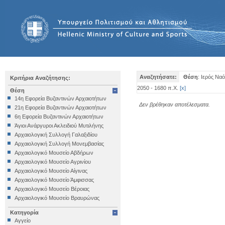
Αναζητήσατε:
Θέση
: Ιερός Να
Κριτήρια Αναζήτησης:
2050 - 1680 π.Χ.
[
x
]
Θέση
14η Εφορεία Βυζαντινών Αρχαιοτήτων
Δεν βρέθηκαν αποτέλεσματα.
21η Εφορεία Βυζαντινών Αρχαιοτήτων
6η Εφορεία Βυζαντινών Αρχαιοτήτων
Άγιοι Ανάργυροι Ακλειδιού Μυτιλήνης
Αρχαιολογική Συλλογή Γαλαξιδίου
Αρχαιολογική Συλλογή Μονεμβασίας
Αρχαιολογικό Μουσείο Αβδήρων
Αρχαιολογικό Μουσείο Αγρινίου
Αρχαιολογικό Μουσείο Αίγινας
Αρχαιολογικό Μουσείο Άμφισσας
Αρχαιολογικό Μουσείο Βέροιας
Αρχαιολογικό Μουσείο Βραυρώνας
Αρχαιολογικό Μουσείο Δελφών
Κατηγορία
Αρχαιολογικό Μουσείο Ηγουμενίτσας
Αγγείο