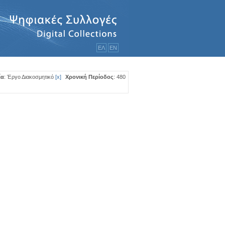
ΕΛ
ΕΝ
ία
: Έργο Διακοσμητικό
[
x
]
Χρονική Περίοδος
: 480