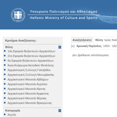
Αναζητήσατε:
Θέση
: Ιερός Να
Κριτήρια Αναζήτησης:
[
x
]
Χρονική Περίοδος
: 1453 - 182
Θέση
14η Εφορεία Βυζαντινών Αρχαιοτήτων
Δεν βρέθηκαν αποτέλεσματα.
21η Εφορεία Βυζαντινών Αρχαιοτήτων
6η Εφορεία Βυζαντινών Αρχαιοτήτων
Άγιοι Ανάργυροι Ακλειδιού Μυτιλήνης
Αρχαιολογική Συλλογή Γαλαξιδίου
Αρχαιολογική Συλλογή Μονεμβασίας
Αρχαιολογικό Μουσείο Αβδήρων
Αρχαιολογικό Μουσείο Αγρινίου
Αρχαιολογικό Μουσείο Αίγινας
Αρχαιολογικό Μουσείο Άμφισσας
Αρχαιολογικό Μουσείο Βέροιας
Αρχαιολογικό Μουσείο Βραυρώνας
Αρχαιολογικό Μουσείο Δελφών
Κατηγορία
Αρχαιολογικό Μουσείο Ηγουμενίτσας
Αγγείο