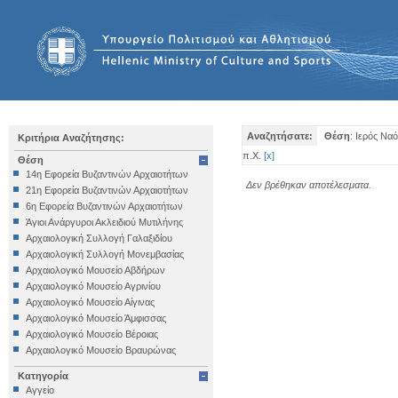
Αναζητήσατε:
Θέση
: Ιερός Να
Κριτήρια Αναζήτησης:
π.Χ.
[
x
]
Θέση
14η Εφορεία Βυζαντινών Αρχαιοτήτων
Δεν βρέθηκαν αποτέλεσματα.
21η Εφορεία Βυζαντινών Αρχαιοτήτων
6η Εφορεία Βυζαντινών Αρχαιοτήτων
Άγιοι Ανάργυροι Ακλειδιού Μυτιλήνης
Αρχαιολογική Συλλογή Γαλαξιδίου
Αρχαιολογική Συλλογή Μονεμβασίας
Αρχαιολογικό Μουσείο Αβδήρων
Αρχαιολογικό Μουσείο Αγρινίου
Αρχαιολογικό Μουσείο Αίγινας
Αρχαιολογικό Μουσείο Άμφισσας
Αρχαιολογικό Μουσείο Βέροιας
Αρχαιολογικό Μουσείο Βραυρώνας
Αρχαιολογικό Μουσείο Δελφών
Κατηγορία
Αρχαιολογικό Μουσείο Ηγουμενίτσας
Αγγείο