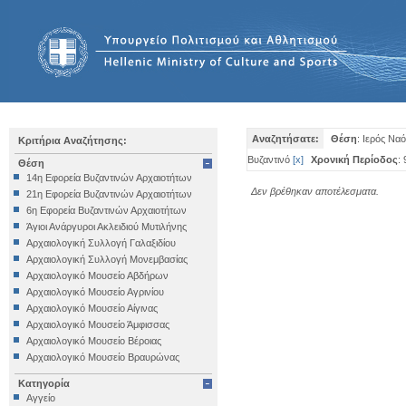
Αναζητήσατε:
Θέση
: Ιερός Να
Κριτήρια Αναζήτησης:
Βυζαντινό
[
x
]
Χρονική Περίοδος
:
Θέση
14η Εφορεία Βυζαντινών Αρχαιοτήτων
Δεν βρέθηκαν αποτέλεσματα.
21η Εφορεία Βυζαντινών Αρχαιοτήτων
6η Εφορεία Βυζαντινών Αρχαιοτήτων
Άγιοι Ανάργυροι Ακλειδιού Μυτιλήνης
Αρχαιολογική Συλλογή Γαλαξιδίου
Αρχαιολογική Συλλογή Μονεμβασίας
Αρχαιολογικό Μουσείο Αβδήρων
Αρχαιολογικό Μουσείο Αγρινίου
Αρχαιολογικό Μουσείο Αίγινας
Αρχαιολογικό Μουσείο Άμφισσας
Αρχαιολογικό Μουσείο Βέροιας
Αρχαιολογικό Μουσείο Βραυρώνας
Αρχαιολογικό Μουσείο Δελφών
Κατηγορία
Αρχαιολογικό Μουσείο Ηγουμενίτσας
Αγγείο