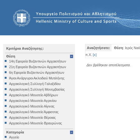
Αναζητήσατε:
Θέση
: Ιερός Ν
Κριτήρια Αναζήτησης:
π.Χ.
[
x
]
Θέση
14η Εφορεία Βυζαντινών Αρχαιοτήτων
Δεν βρέθηκαν αποτέλεσματα.
21η Εφορεία Βυζαντινών Αρχαιοτήτων
6η Εφορεία Βυζαντινών Αρχαιοτήτων
Άγιοι Ανάργυροι Ακλειδιού Μυτιλήνης
Αρχαιολογική Συλλογή Γαλαξιδίου
Αρχαιολογική Συλλογή Μονεμβασίας
Αρχαιολογικό Μουσείο Αβδήρων
Αρχαιολογικό Μουσείο Αγρινίου
Αρχαιολογικό Μουσείο Αίγινας
Αρχαιολογικό Μουσείο Άμφισσας
Αρχαιολογικό Μουσείο Βέροιας
Αρχαιολογικό Μουσείο Βραυρώνας
Αρχαιολογικό Μουσείο Δελφών
Κατηγορία
Αρχαιολογικό Μουσείο Ηγουμενίτσας
Αγγείο