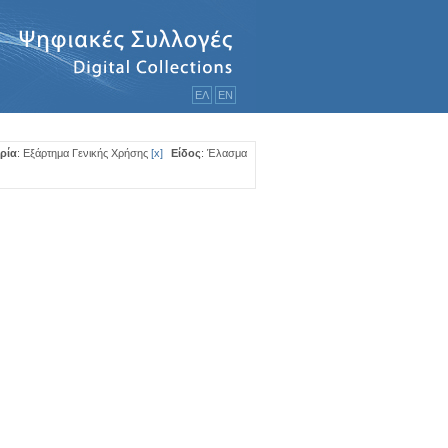
ΕΛ
ΕΝ
ρία
: Εξάρτημα Γενικής Χρήσης
[
x
]
Είδος
: Έλασμα