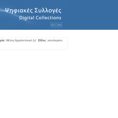
ΕΛ
ΕΝ
ρία
: Μέλος Αρχιτεκτονικό
[
x
]
Είδος
: κιονόκρανο