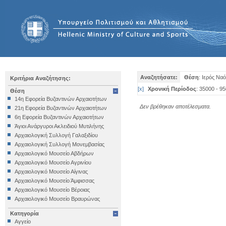
Αναζητήσατε:
Θέση
: Ιερός Ν
Κριτήρια Αναζήτησης:
[
x
]
Χρονική Περίοδος
: 35000 - 9
Θέση
14η Εφορεία Βυζαντινών Αρχαιοτήτων
Δεν βρέθηκαν αποτέλεσματα.
21η Εφορεία Βυζαντινών Αρχαιοτήτων
6η Εφορεία Βυζαντινών Αρχαιοτήτων
Άγιοι Ανάργυροι Ακλειδιού Μυτιλήνης
Αρχαιολογική Συλλογή Γαλαξιδίου
Αρχαιολογική Συλλογή Μονεμβασίας
Αρχαιολογικό Μουσείο Αβδήρων
Αρχαιολογικό Μουσείο Αγρινίου
Αρχαιολογικό Μουσείο Αίγινας
Αρχαιολογικό Μουσείο Άμφισσας
Αρχαιολογικό Μουσείο Βέροιας
Αρχαιολογικό Μουσείο Βραυρώνας
Αρχαιολογικό Μουσείο Δελφών
Κατηγορία
Αρχαιολογικό Μουσείο Ηγουμενίτσας
Αγγείο