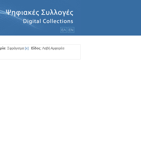
ΕΛ
ΕΝ
ρία
: Σφράγισμα
[
x
]
Είδος
: Λαβή Αμφορέα