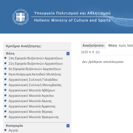
Αναζητήσατε:
Θέση
: Ιερός Ν
Κριτήρια Αναζήτησης:
1125 π.Χ.
[
x
]
Θέση
14η Εφορεία Βυζαντινών Αρχαιοτήτων
Δεν βρέθηκαν αποτέλεσματα.
21η Εφορεία Βυζαντινών Αρχαιοτήτων
6η Εφορεία Βυζαντινών Αρχαιοτήτων
Άγιοι Ανάργυροι Ακλειδιού Μυτιλήνης
Αρχαιολογική Συλλογή Γαλαξιδίου
Αρχαιολογική Συλλογή Μονεμβασίας
Αρχαιολογικό Μουσείο Αβδήρων
Αρχαιολογικό Μουσείο Αγρινίου
Αρχαιολογικό Μουσείο Αίγινας
Αρχαιολογικό Μουσείο Άμφισσας
Αρχαιολογικό Μουσείο Βέροιας
Αρχαιολογικό Μουσείο Βραυρώνας
Αρχαιολογικό Μουσείο Δελφών
Κατηγορία
Αρχαιολογικό Μουσείο Ηγουμενίτσας
Αγγείο