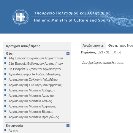
Αναζητήσατε:
Θέση
: Ιερός Ν
Κριτήρια Αναζήτησης:
Περίοδος
: 323 - 31 π.Χ.
[
x
]
Θέση
14η Εφορεία Βυζαντινών Αρχαιοτήτων
Δεν βρέθηκαν αποτέλεσματα.
21η Εφορεία Βυζαντινών Αρχαιοτήτων
6η Εφορεία Βυζαντινών Αρχαιοτήτων
Άγιοι Ανάργυροι Ακλειδιού Μυτιλήνης
Αρχαιολογική Συλλογή Γαλαξιδίου
Αρχαιολογική Συλλογή Μονεμβασίας
Αρχαιολογικό Μουσείο Αβδήρων
Αρχαιολογικό Μουσείο Αγρινίου
Αρχαιολογικό Μουσείο Αίγινας
Αρχαιολογικό Μουσείο Άμφισσας
Αρχαιολογικό Μουσείο Βέροιας
Αρχαιολογικό Μουσείο Βραυρώνας
Αρχαιολογικό Μουσείο Δελφών
Κατηγορία
Αρχαιολογικό Μουσείο Ηγουμενίτσας
Αγγείο